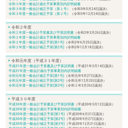
令和３年度一般会計歳出予算事業別内訳明細書
令和３年度一般会計補正予算（第１号）
（令和3年5月24日議決）
令和３年度一般会計補正予算（第２号）
（令和3年12月24日議決）
令和２年度
令和２年度一般会計予算書及び予算説明書
（令和2年3月26日議決）
令和２年度一般会計歳出予算事業別内訳明細書
令和２年度一般会計補正予算(第1号)
（令和2年6月25日議決）
令和２年度一般会計補正予算(第2号)
（令和2年12月18日議決）
令和元年度（平成３１年度）
平成31年度一般会計予算書及び予算説明書
（平成31年3月14日議決）
平成31年度一般会計歳出予算事業別内訳明細書
令和元年度一般会計補正予算(第1号)
（令和元年9月27日議決）
令和元年度一般会計補正予算(第2号)
（令和元年12月20日議決）
令和元年度一般会計補正予算(第3号)
（令和２年3月26日議決)
平成３０年度
平成30年度一般会計予算書及び予算説明書
（平成30年3月12日議決）
平成30年度一般会計歳出予算事業別内訳明細書
平成30年度一般会計補正予算(第1号)
（平成30年6月21日議決）
平成30年度一般会計補正予算(第2号)
（平成30年9月27日議決）
平成30年度一般会計補正予算(第3号)
（平成30年12月21日議決）