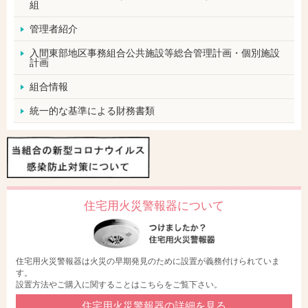
組
管理者紹介
入間東部地区事務組合公共施設等総合管理計画・個別施設
計画
組合情報
統一的な基準による財務書類
住宅用火災警報器について
住宅用火災警報器は火災の早期発見のために設置が義務付けられていま
す。
設置方法やご購入に関することはこちらをご覧下さい。
住宅用火災警報器の詳細を見る